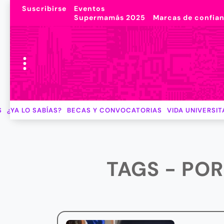
Suscribirse
Eventos
Supermamás 2025
Marcas de confia
S
¿YA LO SABÍAS?
BECAS Y CONVOCATORIAS
VIDA UNIVERSIT
TAGS - PO