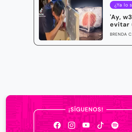
¿Ya lo 
'Ay, w
evitar
BRENDA C
¡SÍGUENOS!