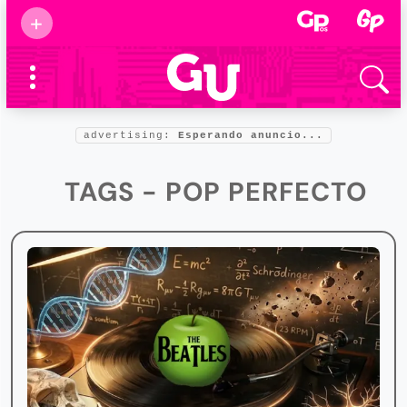
Suscribirse
+
Eventos
Supermamás
2025
Marcas de
confianza
2025
advertising:
Esperando anuncio...
Foro salud
2025
TAGS - POP PERFECTO