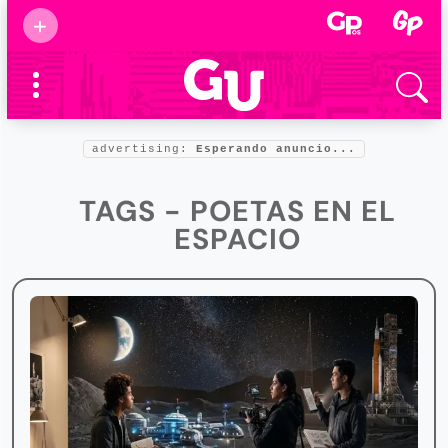
Suscribirse
+
Eventos
Supermamás
2025
Marcas de
confianza
2025
advertising:
Esperando anuncio...
Foro salud
2025
TAGS - POETAS EN EL
ESPACIO