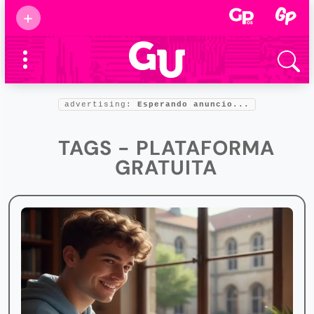
Suscribirse
+
Eventos
Supermamás
2025
Marcas de
confianza
2025
advertising:
Esperando anuncio...
Foro salud
2025
TAGS - PLATAFORMA
GRATUITA