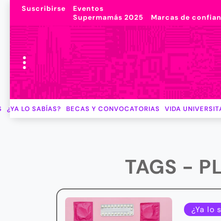
Suscribirse
Eventos
Supermamás 2025
Marcas de confia
S
¿YA LO SABÍAS?
BECAS Y CONVOCATORIAS
VIDA UNIVERSIT
TAGS - P
¿Ya lo 