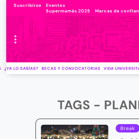
Suscribirse
Eventos
Supermamás 2025
Marcas de confia
S
¿YA LO SABÍAS?
BECAS Y CONVOCATORIAS
VIDA UNIVERSIT
TAGS - PLA
Break