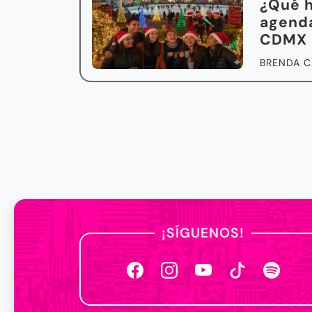
¿Qué h
agenda
CDMX
BRENDA C
¡SÍGUENOS!