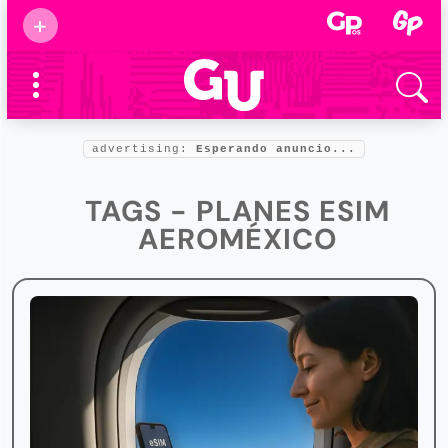
Suscribirse
+
Eventos
Supermamás
2025
Marcas de
confianza
2025
advertising:
Esperando anuncio...
Foro salud
2025
TAGS - PLANES ESIM
AEROMÉXICO