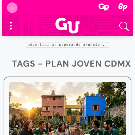
Suscribirse
+
Eventos
Supermamás
2025
Marcas de
confianza
2025
advertising:
Esperando anuncio...
Foro salud
2025
TAGS - PLAN JOVEN CDMX