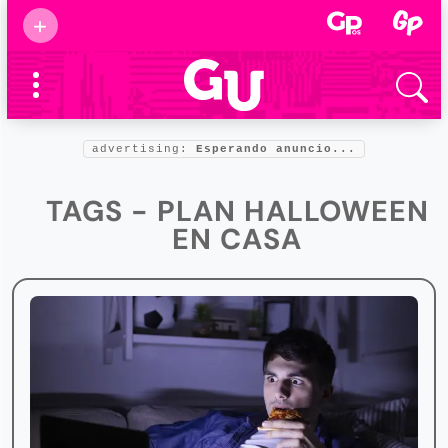
Suscribirse
+
Eventos
Supermamás
2025
Marcas de
confianza
2025
advertising:
Esperando anuncio...
Foro salud
2025
TAGS - PLAN HALLOWEEN
EN CASA