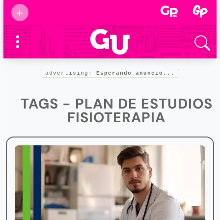
Suscribirse
+
Eventos
Supermamás
2025
Marcas de
confianza
2025
advertising:
Esperando anuncio...
Foro salud
2025
TAGS - PLAN DE ESTUDIOS
FISIOTERAPIA