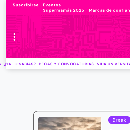
Suscribirse
Eventos
Supermamás 2025
Marcas de confia
S
¿YA LO SABÍAS?
BECAS Y CONVOCATORIAS
VIDA UNIVERSIT
Break