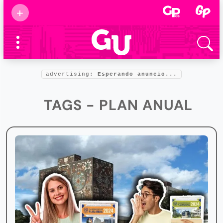
Suscribirse
+
Eventos
Supermamás
2025
Marcas de
confianza
2025
advertising:
Esperando anuncio...
Foro salud
2025
TAGS - PLAN ANUAL