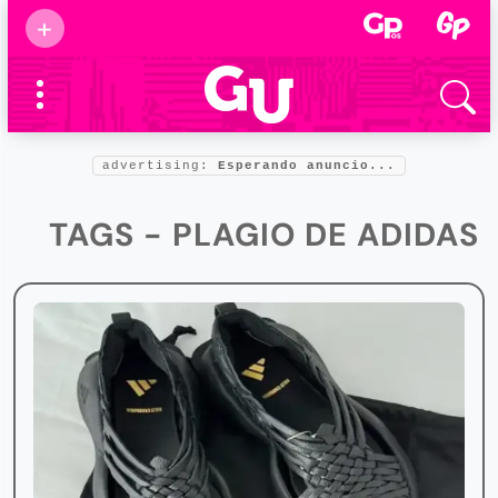
Suscribirse
+
Eventos
Supermamás
2025
Marcas de
confianza
2025
advertising:
Esperando anuncio...
Foro salud
2025
TAGS - PLAGIO DE ADIDAS