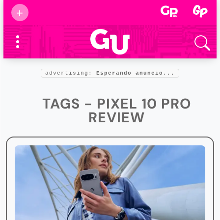
Suscribirse
+
Eventos
Supermamás
2025
Marcas de
confianza
2025
advertising:
Esperando anuncio...
Foro salud
2025
TAGS - PIXEL 10 PRO
REVIEW