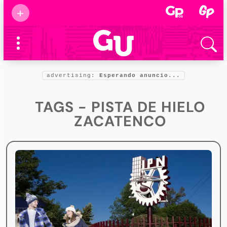
Suscribirse
+
Eventos
Supermamás
2025
Marcas de
confianza
2025
advertising:
Esperando anuncio...
Foro salud
2025
TAGS - PISTA DE HIELO
ZACATENCO