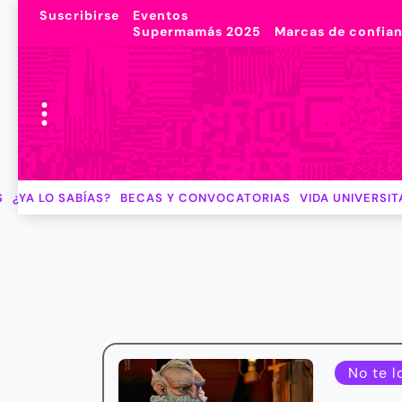
Suscribirse
Eventos
Supermamás 2025
Marcas de confia
S
¿YA LO SABÍAS?
BECAS Y CONVOCATORIAS
VIDA UNIVERSIT
No te l