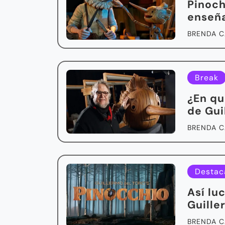
Pinoch
enseña
BRENDA C
Break
¿En qu
de Gui
BRENDA C
Destac
Así lu
Guille
BRENDA C