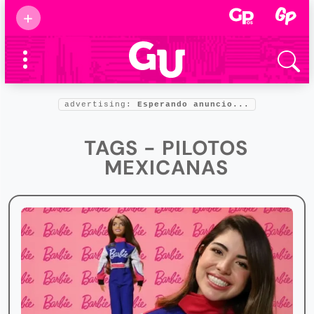
Suscribirse
+
Eventos
Supermamás
2025
Marcas de
confianza
2025
advertising:
Esperando anuncio...
Foro salud
2025
TAGS - PILOTOS
MEXICANAS