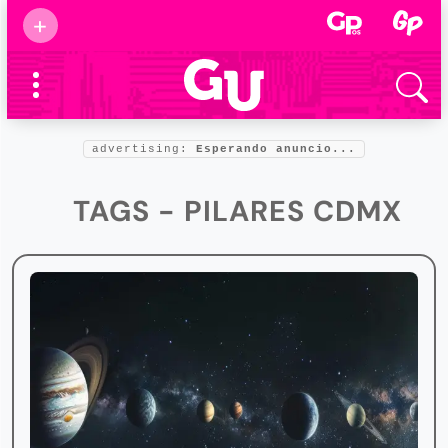
Suscribirse
+
Eventos
Supermamás
2025
Marcas de
confianza
2025
advertising:
Esperando anuncio...
Foro salud
2025
TAGS - PILARES CDMX