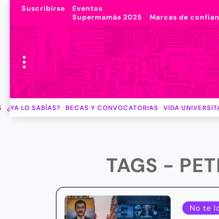
Suscribirse
Eventos
Supermamás 2025
Marcas de confia
S
¿YA LO SABÍAS?
BECAS Y CONVOCATORIAS
VIDA UNIVERSIT
TAGS - PE
No te l