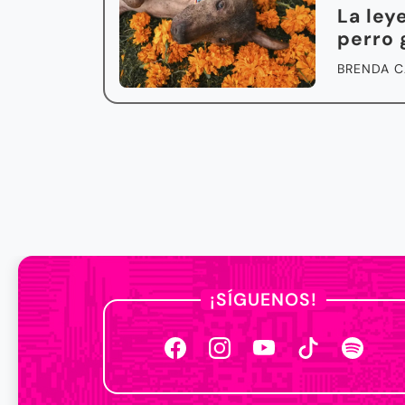
La ley
perro 
BRENDA C
¡SÍGUENOS!