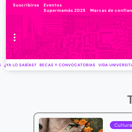
Suscribirse
Eventos
Supermamás 2025
Marcas de confia
S
¿YA LO SABÍAS?
BECAS Y CONVOCATORIAS
VIDA UNIVERSIT
Cultura