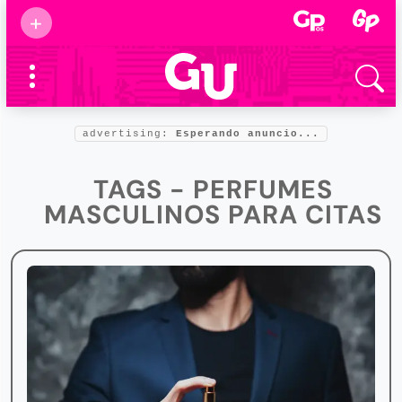
Suscribirse
+
Eventos
Supermamás
2025
Marcas de
confianza
2025
advertising:
Esperando anuncio...
Foro salud
2025
TAGS - PERFUMES
MASCULINOS PARA CITAS