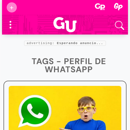
Suscribirse
+
Eventos
Supermamás
2025
Marcas de
confianza
2025
advertising:
Esperando anuncio...
Foro salud
2025
TAGS - PERFIL DE
WHATSAPP