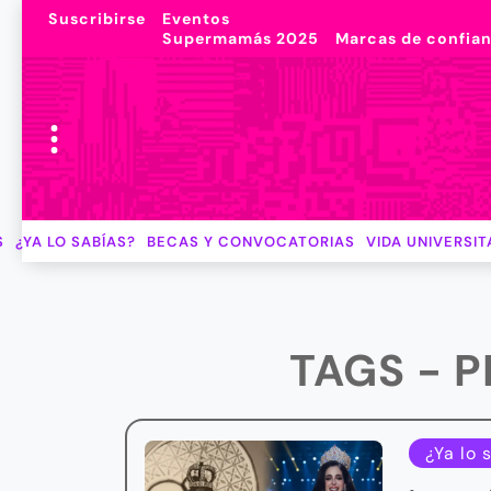
Suscribirse
Eventos
Supermamás 2025
Marcas de confia
S
¿YA LO SABÍAS?
BECAS Y CONVOCATORIAS
VIDA UNIVERSIT
TAGS - P
¿Ya lo 