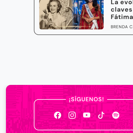
La evo
claves
Fátim
BRENDA C
¡SÍGUENOS!