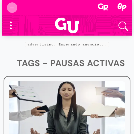
Suscribirse
+
Eventos
Supermamás
2025
Marcas de
confianza
2025
advertising:
Esperando anuncio...
Foro salud
2025
TAGS - PAUSAS ACTIVAS