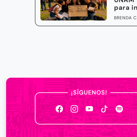
UNAM y
para i
BRENDA C
¡SÍGUENOS!