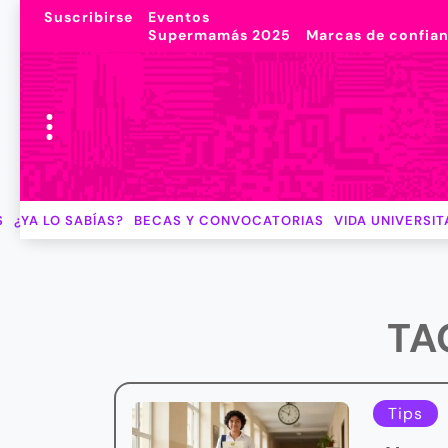
Suscribirse
Eventos
Supermamás 2025
Marcas de confia
S
¿YA LO SABÍAS?
BECAS Y CONVOCATORIAS
VIDA UNIVERSIT
TA
Tips