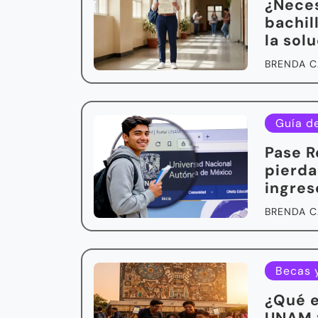
¿Neces
bachil
la sol
BRENDA C
Guía d
Pase R
pierda
ingres
BRENDA C
Becas 
¿Qué e