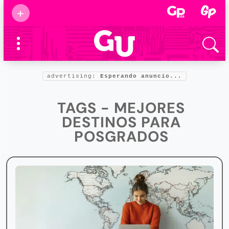
Suscribirse
+
Eventos
Supermamás
2025
Marcas de
confianza
2025
advertising:
Esperando anuncio...
Foro salud
2025
TAGS - MEJORES
DESTINOS PARA
POSGRADOS