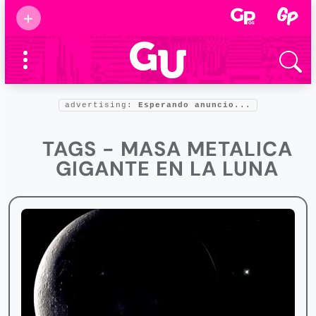
Suscribirse
+
Eventos
Supermamás
2025
Marcas de
confianza
2025
advertising:
Esperando anuncio...
Foro salud
2025
TAGS - MASA METALICA
GIGANTE EN LA LUNA