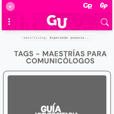
Suscribirse
+
Eventos
Supermamás
2025
Marcas de
confianza
2025
advertising:
Esperando anuncio...
Foro salud
2025
TAGS - MAESTRÍAS PARA
COMUNICÓLOGOS