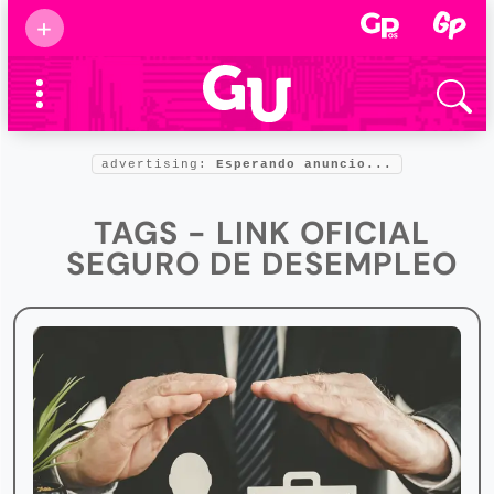
Suscribirse
+
Eventos
Supermamás
2025
Marcas de
confianza
2025
advertising:
Esperando anuncio...
Foro salud
2025
TAGS - LINK OFICIAL
SEGURO DE DESEMPLEO