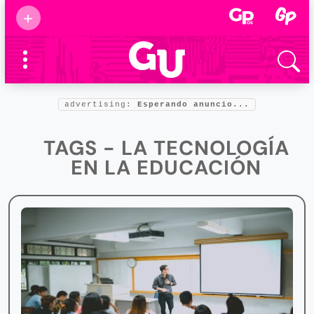
Suscribirse
+
Eventos
Supermamás
2025
Marcas de
confianza
2025
advertising:
Esperando anuncio...
Foro salud
2025
TAGS - LA TECNOLOGÍA
EN LA EDUCACIÓN