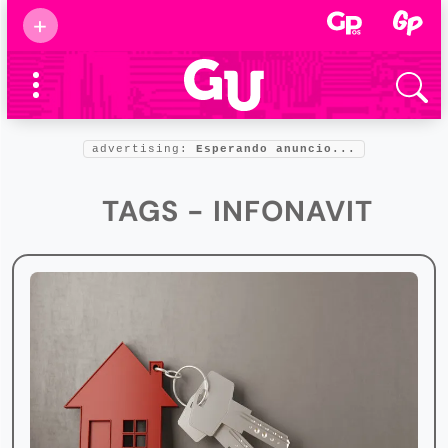
Suscribirse
+
Eventos
Supermamás
2025
Marcas de
confianza
2025
advertising:
Esperando anuncio...
Foro salud
2025
TAGS - INFONAVIT