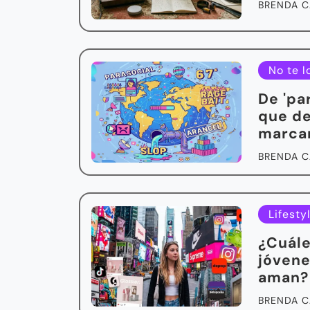
BRENDA C
No te l
De 'pa
que de
marca
BRENDA C
Lifesty
¿Cuále
jóvene
aman?
BRENDA C