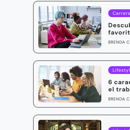
Carrer
Descub
favori
BRENDA C
Lifesty
6 cara
el tra
BRENDA C