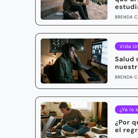
estudi
BRENDA C
Vida Un
Salud 
nuestr
BRENDA C
¿Ya lo 
¿Por q
el reg