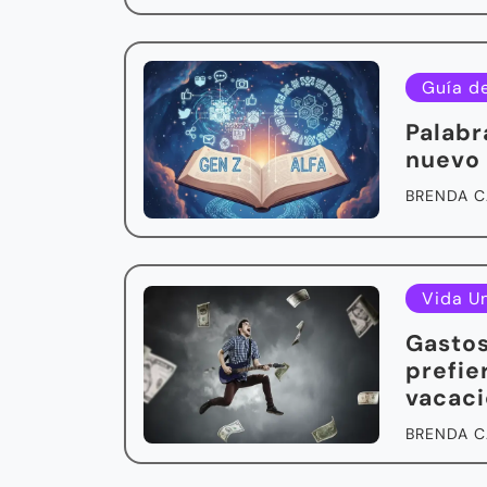
Guía d
Palabr
nuevo 
BRENDA C
Vida Un
Gastos
prefie
vacac
BRENDA C