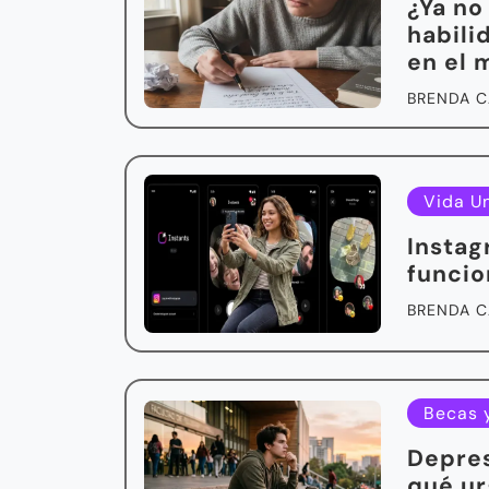
¿Ya no
habili
en el
BRENDA C
Vida Un
Instag
funcio
BRENDA C
Becas 
Depres
qué ur