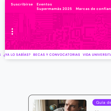
Suscribirse
Eventos
Supermamás 2025
Marcas de confia
S
¿YA LO SABÍAS?
BECAS Y CONVOCATORIAS
VIDA UNIVERSIT
Guía d