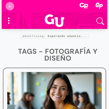
Suscribirse
+
Eventos
Supermamás
2025
Marcas de
confianza
2025
advertising:
Esperando anuncio...
Foro salud
2025
TAGS - FOTOGRAFÍA Y
DISEÑO