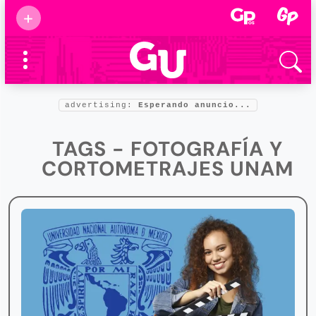
Suscribirse
+
Eventos
Supermamás
2025
Marcas de
confianza
2025
advertising:
Esperando anuncio...
Foro salud
2025
TAGS - FOTOGRAFÍA Y
CORTOMETRAJES UNAM