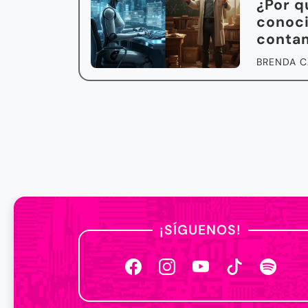
¿Por q
conoci
conta
BRENDA C
¡SÍGUENOS!