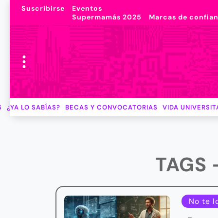
Suscribirse
Eventos
Supermamás 2025
Marcas de confia
S
¿YA LO SABÍAS?
BECAS Y CONVOCATORIAS
VIDA UNIVERSIT
TAGS 
No te l