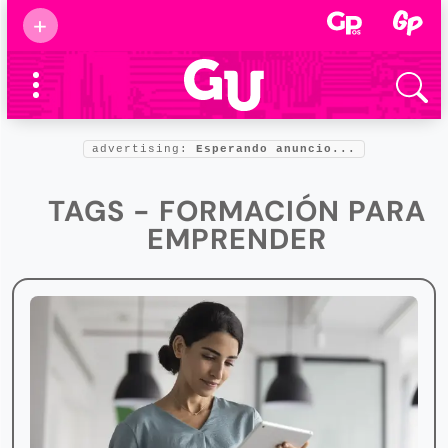
Suscribirse
+
Eventos
Supermamás
2025
Marcas de
confianza
2025
advertising:
Esperando anuncio...
Foro salud
2025
TAGS - FORMACIÓN PARA
EMPRENDER