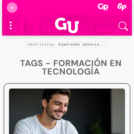
Suscribirse
+
Eventos
Supermamás
2025
Marcas de
confianza
2025
advertising:
Esperando anuncio...
Foro salud
2025
TAGS - FORMACIÓN EN
TECNOLOGÍA