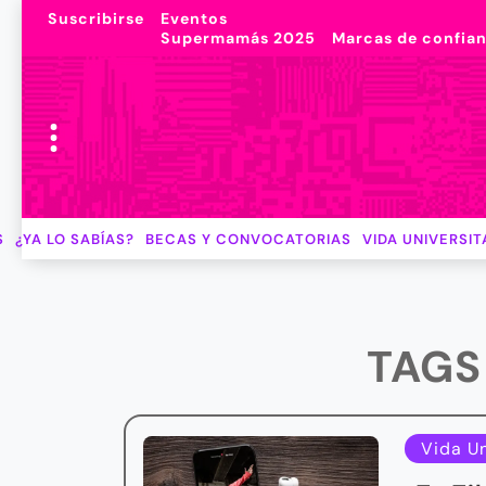
Suscribirse
Eventos
Supermamás 2025
Marcas de confia
S
¿YA LO SABÍAS?
BECAS Y CONVOCATORIAS
VIDA UNIVERSIT
TAGS
Vida Un