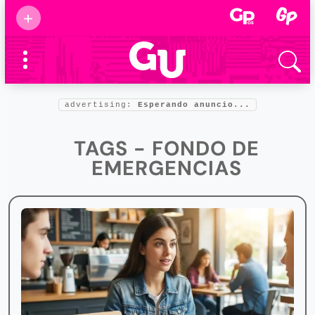
Suscribirse
+
Eventos
Supermamás
2025
Marcas de
confianza
2025
advertising:
Esperando anuncio...
Foro salud
2025
TAGS - FONDO DE
EMERGENCIAS