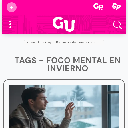
Suscribirse
+
Eventos
Supermamás
2025
Marcas de
confianza
2025
advertising:
Esperando anuncio...
Foro salud
2025
TAGS - FOCO MENTAL EN
INVIERNO