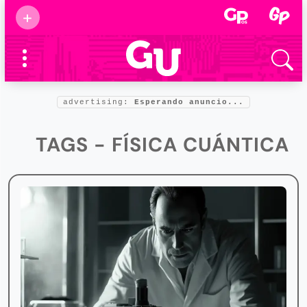
Suscribirse
+
Eventos
Supermamás
2025
Marcas de
confianza
2025
advertising:
Esperando anuncio...
Foro salud
2025
TAGS - FÍSICA CUÁNTICA