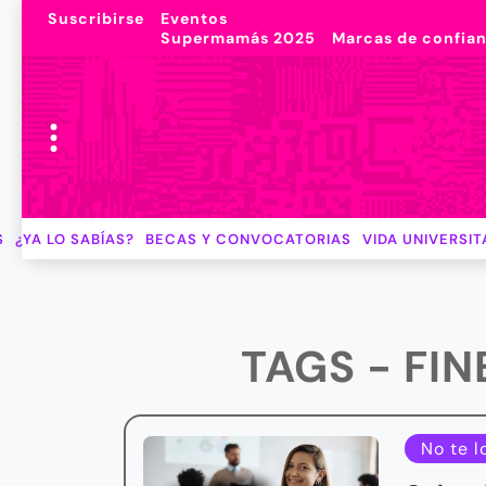
Suscribirse
Eventos
Supermamás 2025
Marcas de confia
S
¿YA LO SABÍAS?
BECAS Y CONVOCATORIAS
VIDA UNIVERSIT
TAGS - FI
No te l