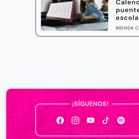
Calend
puente
escola
BRENDA C
¡SÍGUENOS!