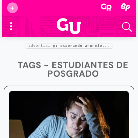
Suscribirse
+
Eventos
Supermamás
2025
Marcas de
confianza
2025
advertising:
Esperando anuncio...
Foro salud
2025
TAGS - ESTUDIANTES DE
POSGRADO