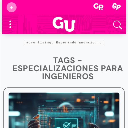
Suscribirse
+
Eventos
Supermamás
2025
Marcas de
confianza
2025
advertising:
Esperando anuncio...
Foro salud
2025
TAGS -
ESPECIALIZACIONES PARA
INGENIEROS