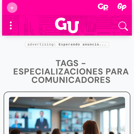
Suscribirse
+
Eventos
Supermamás
2025
Marcas de
confianza
2025
advertising:
Esperando anuncio...
Foro salud
2025
TAGS -
ESPECIALIZACIONES PARA
COMUNICADORES