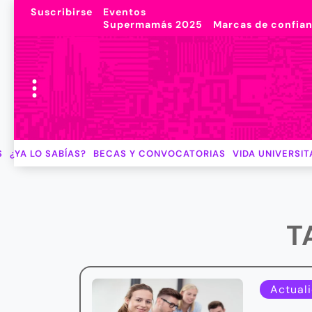
Suscribirse
Eventos
Supermamás 2025
Marcas de confia
S
¿YA LO SABÍAS?
BECAS Y CONVOCATORIAS
VIDA UNIVERSIT
T
Actual