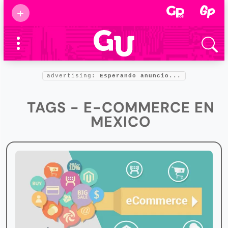
Suscribirse
+
Eventos
Supermamás
2025
Marcas de
confianza
2025
advertising:
Esperando anuncio...
Foro salud
2025
TAGS - E-COMMERCE EN
MEXICO