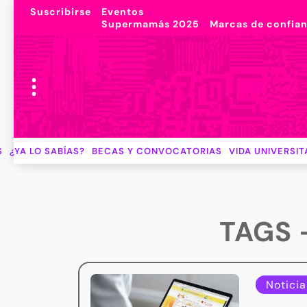
Suscribirse
Eventos
Supermamás 2025
Marcas de confia
S
¿YA LO SABÍAS?
BECAS Y CONVOCATORIAS
VIDA UNIVERSIT
TAGS 
Noticia