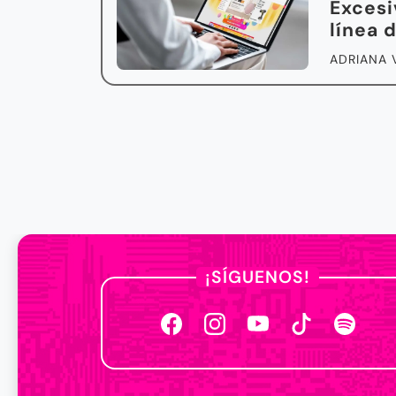
Exces
línea 
ADRIANA 
¡SÍGUENOS!