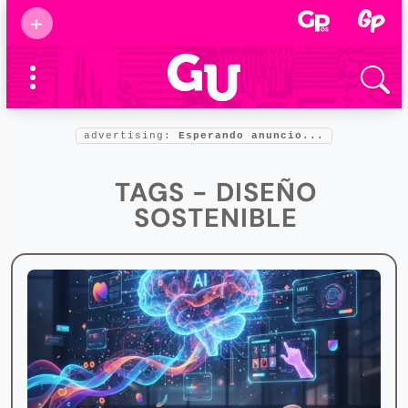
Suscribirse
+
Eventos
Supermamás
2025
Marcas de
confianza
2025
advertising:
Esperando anuncio...
Foro salud
2025
TAGS - DISEÑO
SOSTENIBLE