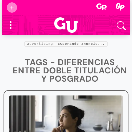
Suscribirse
+
Eventos
Supermamás
2025
Marcas de
confianza
2025
advertising:
Esperando anuncio...
Foro salud
2025
TAGS - DIFERENCIAS
ENTRE DOBLE TITULACIÓN
Y POSGRADO